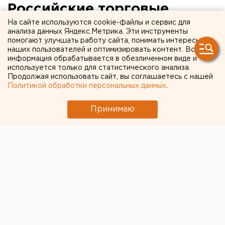
Российские торговые
На сайте используются cookie-файлы и сервис для
центры вслед за МЧС
анализа данных Яндекс.Метрика. Эти инструменты
проверит Госстройнадзор
помогают улучшать работу сайта, понимать интересы
наших пользователей и оптимизировать контент. Вся
информация обрабатывается в обезличенном виде и
используется только для статистического анализа.
Продолжая использовать сайт, вы соглашаетесь с нашей
Политикой обработки персональных данных
.
Принимаю
© Фото из открытых источников
Минстрой РФ поручил региональным инспекциям