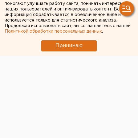
помогают улучшать работу сайта, понимать интересы
наших пользователей и оптимизировать контент. Вся
информация обрабатывается в обезличенном виде и
используется только для статистического анализа.
Продолжая использовать сайт, вы соглашаетесь с нашей
Политикой обработки персональных данных
.
Принимаю
© Фото из открытых источников
Ослабление рубля не приведет к резкому росту цен,
уверены опрошенные «Известиями» эксперты.
Согласно оптимистической версии, с учетом того, что
в годовом выражении инфляция составляет 2,5%, а
ЦБ закладывал цель в 4%, ожидаемый рост вполне