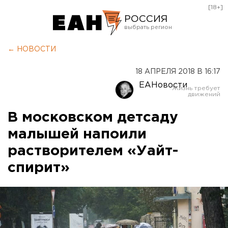
[18+]
РОССИЯ
Екатеринбург
← НОВОСТИ
Челябинск
18 АПРЕЛЯ 2018 В 16:17
Курган
ЕАНовости
Оренбург
В московском детсаду
малышей напоили
растворителем «Уайт-
спирит»