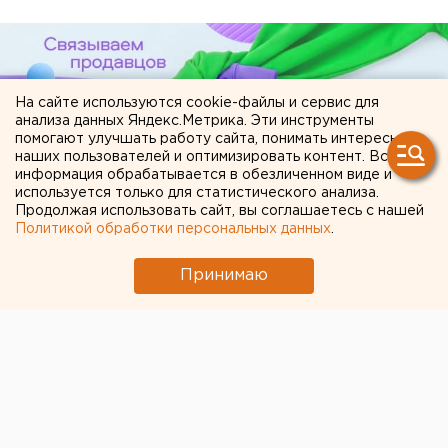
На сайте используются cookie-файлы и сервис для
анализа данных Яндекс.Метрика. Эти инструменты
помогают улучшать работу сайта, понимать интересы
наших пользователей и оптимизировать контент. Вся
информация обрабатывается в обезличенном виде и
используется только для статистического анализа.
Продолжая использовать сайт, вы соглашаетесь с нашей
ЧИТАЙТЕ ТАКЖЕ:
Политикой обработки персональных данных
.
Чем опасны ракеты «Фламинго», которыми
Принимаю
Украина атаковала тыловые регионы РФ
В Оренбурге продлили арест «смотрителю»
кладбищ
В Екатеринбурге горит склад Wildberries
Сгоревший квартал в центре Оренбурга
застроят