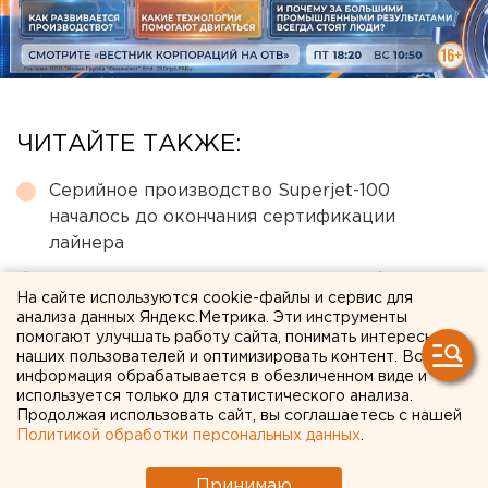
ЧИТАЙТЕ ТАКЖЕ:
Серийное производство Superjet-100
началось до окончания сертификации
лайнера
Ракетная опасность угрожает Челябинской
На сайте используются cookie-файлы и сервис для
области
анализа данных Яндекс.Метрика. Эти инструменты
помогают улучшать работу сайта, понимать интересы
Путин назначил нового командующего
наших пользователей и оптимизировать контент. Вся
войсками ЦВО
информация обрабатывается в обезличенном виде и
используется только для статистического анализа.
Ракетная опасность объявлена в
Продолжая использовать сайт, вы соглашаетесь с нашей
Оренбургской области и Башкирии
Политикой обработки персональных данных
.
Главу узбекской диаспоры в Екатеринбурге
Принимаю