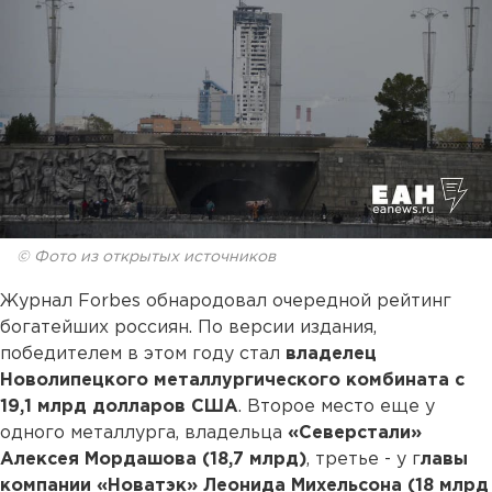
© Фото из открытых источников
Журнал Forbes обнародовал очередной рейтинг
богатейших россиян. По версии издания,
победителем в этом году стал
владелец
Новолипецкого металлургического комбината с
19,1 млрд долларов США
. Второе место еще у
одного металлурга, владельца
«Северстали»
Алексея Мордашова (18,7 млрд)
, третье - у г
лавы
компании «Новатэк» Леонида Михельсона (18 млрд