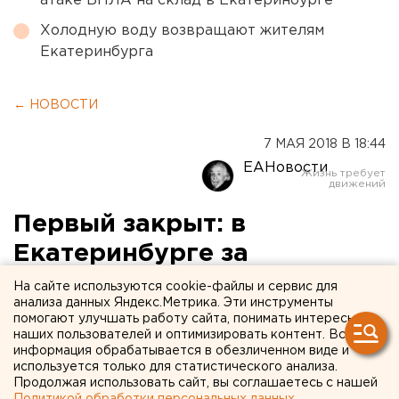
атаке БПЛА на склад в Екатеринбурге
Холодную воду возвращают жителям
Екатеринбурга
← НОВОСТИ
7 МАЯ 2018 В 18:44
ЕАНовости
Первый закрыт: в
Екатеринбурге за
нарушения опечатали
На сайте используются cookie-файлы и сервис для
анализа данных Яндекс.Метрика. Эти инструменты
торговый центр «Марс»
помогают улучшать работу сайта, понимать интересы
наших пользователей и оптимизировать контент. Вся
информация обрабатывается в обезличенном виде и
используется только для статистического анализа.
Продолжая использовать сайт, вы соглашаетесь с нашей