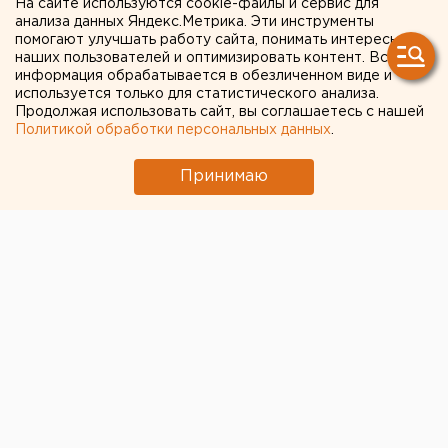
На сайте используются cookie-файлы и сервис для
клюкой убил знакомого
анализа данных Яндекс.Метрика. Эти инструменты
помогают улучшать работу сайта, понимать интересы
наших пользователей и оптимизировать контент. Вся
информация обрабатывается в обезличенном виде и
используется только для статистического анализа.
Продолжая использовать сайт, вы соглашаетесь с нашей
Политикой обработки персональных данных
.
Принимаю
Ранее судимый житель поселка Арти признан
виновным в умышленном причинении тяжкого вреда
здоровью, повлекшего смерть потерпевшего,