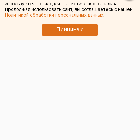
используется только для статистического анализа.
Продолжая использовать сайт, вы соглашаетесь с нашей
Политикой обработки персональных данных
.
Принимаю
© Фото из открытых источников
Китайские ученые заявили, что готовить и есть
шашлык опасно для здоровья. Попадание в организм
опасных веществ, содержащихся в дыме, может
привести к мутациям ДНК и раку. Об этом говорится
в результатах исследования, опубликованных в
журнале Environmental Science & Technology,