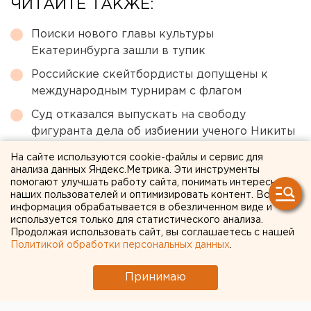
ЧИТАЙТЕ ТАКЖЕ:
Поиски нового главы культуры
Екатеринбурга зашли в тупик
Российские скейтбордисты допущены к
международным турнирам с флагом
Суд отказался выпускать на свободу
фигуранта дела об избиении ученого Никиты
Зезина в Екатеринбурге
На сайте используются cookie-файлы и сервис для
анализа данных Яндекс.Метрика. Эти инструменты
Начальник свердловского ГУФСИН
помогают улучшать работу сайта, понимать интересы
переведен в Санкт-Петербург
наших пользователей и оптимизировать контент. Вся
информация обрабатывается в обезличенном виде и
Названы самые популярные направления у
используется только для статистического анализа.
свердловских абитуриентов
Продолжая использовать сайт, вы соглашаетесь с нашей
Политикой обработки персональных данных
.
← НОВОСТИ
Принимаю
25 МАЯ 2018 В 17:50