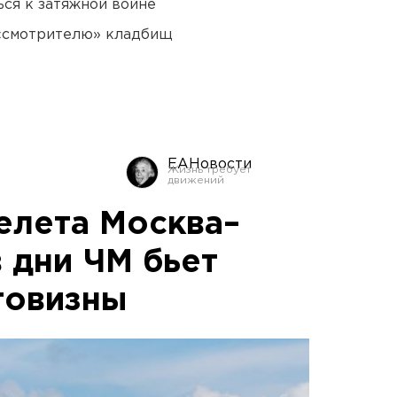
ся к затяжной войне
 «смотрителю» кладбищ
ЕАНовости
елета Москва–
 дни ЧМ бьет
говизны