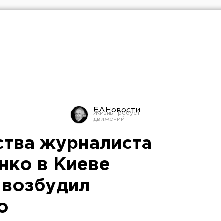
ЕАНовости
ства журналиста
нко в Киеве
 возбудил
о