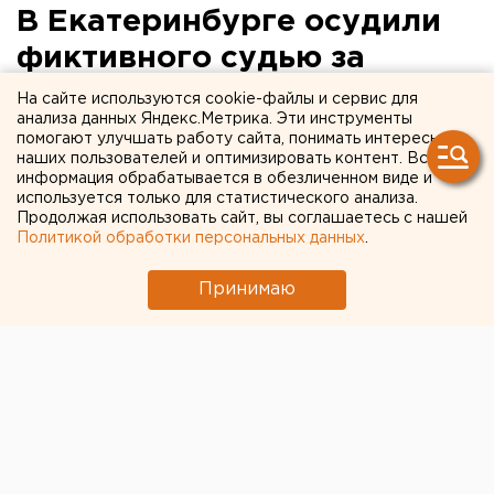
В Екатеринбурге осудили
фиктивного судью за
мошенничество с карьерой
На сайте используются cookie-файлы и сервис для
анализа данных Яндекс.Метрика. Эти инструменты
нотариуса
помогают улучшать работу сайта, понимать интересы
наших пользователей и оптимизировать контент. Вся
информация обрабатывается в обезличенном виде и
используется только для статистического анализа.
Продолжая использовать сайт, вы соглашаетесь с нашей
Политикой обработки персональных данных
.
Принимаю