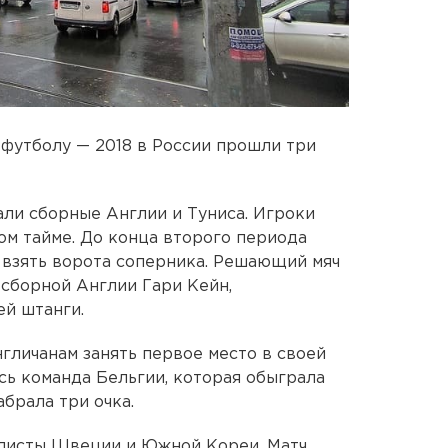
 футболу — 2018 в России прошли три
ли сборные Англии и Туниса. Игроки
ом тайме. До конца второго периода
а взять ворота соперника. Решающий мяч
 сборной Англии Гари Кейн,
ей штанги.
нгличанам занять первое место в своей
сь команда Бельгии, которая обыграла
абрала три очка.
олисты Швеции и Южной Кореи. Матч