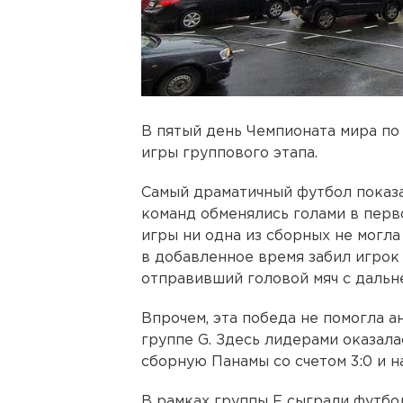
В пятый день Чемпионата мира по
игры группового этапа.
Самый драматичный футбол показа
команд обменялись голами в перв
игры ни одна из сборных не могл
в добавленное время забил игрок
отправивший головой мяч с дальн
Впрочем, эта победа не помогла а
группе G. Здесь лидерами оказала
сборную Панамы со счетом 3:0 и н
В рамках группы F сыграли футб