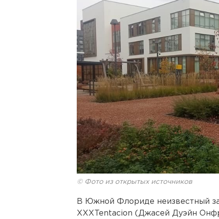
© Фото из открытых источников
В Южной Флориде неизвестный за
XXXTentacion (Джасей Дуэйн Онфр