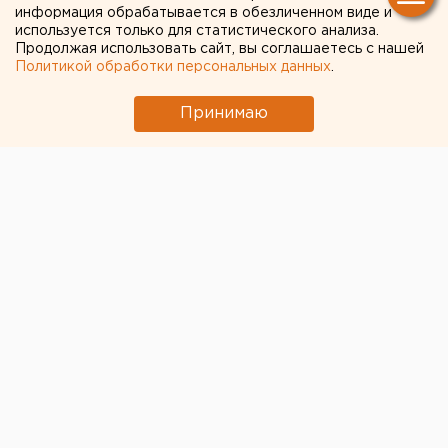
информация обрабатывается в обезличенном виде и
используется только для статистического анализа.
Продолжая использовать сайт, вы соглашаетесь с нашей
Политикой обработки персональных данных
.
Принимаю
© Фото из открытых источников
В пещере Кхао Луанг в Таиланде пропали 11
футболистов и их тренер. Сотрудники
национального парка попытались найти их, но из-за
плохих погодных условий были вынуждены
прервать операцию, пишут «Известия».