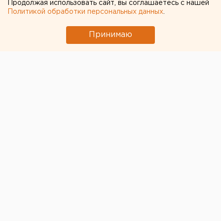
Продолжая использовать сайт, вы соглашаетесь с нашей
Политикой обработки персональных данных
.
Принимаю
Сегодня уральские болельщики и гости города
смогут посмотреть трансляцию матча Россия -
Уругвай не только в фан-зоне, но и в кинозалах, ТРЦ
и более 20 барах и ресторанах Екатеринбурга,
сообщают организаторы.