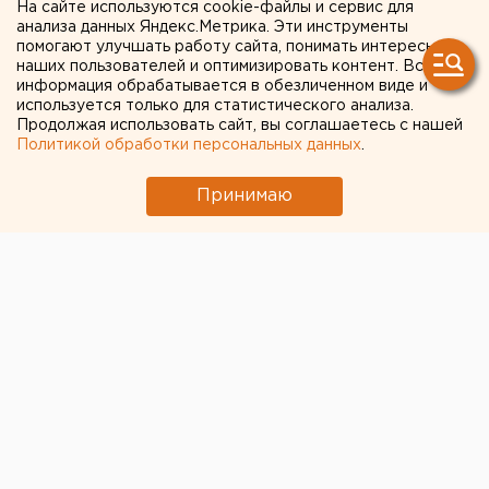
На сайте используются cookie-файлы и сервис для
раскритиковала программу
анализа данных Яндекс.Метрика. Эти инструменты
помогают улучшать работу сайта, понимать интересы
помощи ипотечникам и экс-
наших пользователей и оптимизировать контент. Вся
министра Меня
информация обрабатывается в обезличенном виде и
используется только для статистического анализа.
Продолжая использовать сайт, вы соглашаетесь с нашей
Политикой обработки персональных данных
.
Принимаю
© Фото из открытых источников