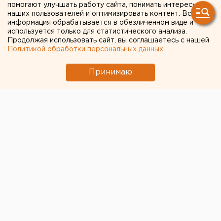
забраковали воду для
помогают улучшать работу сайта, понимать интересы
наших пользователей и оптимизировать контент. Вся
купания в Шарташе
информация обрабатывается в обезличенном виде и
используется только для статистического анализа.
Продолжая использовать сайт, вы соглашаетесь с нашей
Политикой обработки персональных данных
.
Принимаю
Санврачи признали пригодным для купания только
один водоем в Свердловской области, сообщается