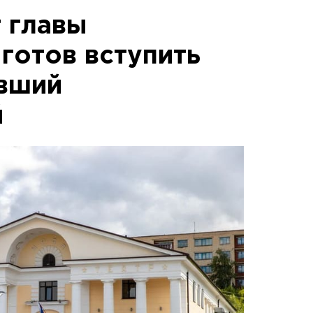
т главы
готов вступить
ивший
й