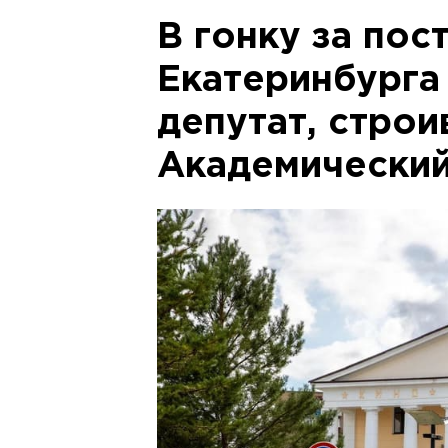
В гонку за пос
Екатеринбурга 
депутат, стро
Академически