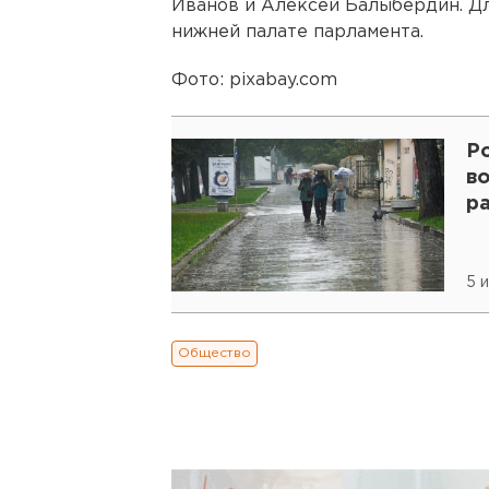
Иванов и Алексей Балыбердин. Дл
нижней палате парламента.
Фото: pixabay.com
Р
во
р
5 
Общество