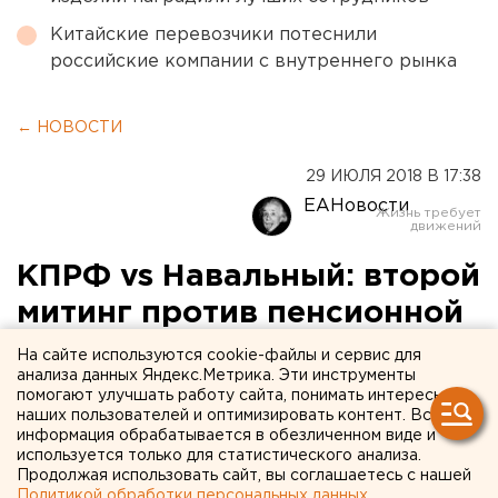
Китайские перевозчики потеснили
российские компании с внутреннего рынка
← НОВОСТИ
29 ИЮЛЯ 2018 В 17:38
ЕАНовости
КПРФ vs Навальный: второй
митинг против пенсионной
реформы уступил по явке
На сайте используются cookie-файлы и сервис для
анализа данных Яндекс.Метрика. Эти инструменты
коммунистам
помогают улучшать работу сайта, понимать интересы
наших пользователей и оптимизировать контент. Вся
информация обрабатывается в обезличенном виде и
используется только для статистического анализа.
Продолжая использовать сайт, вы соглашаетесь с нашей
Политикой обработки персональных данных
.