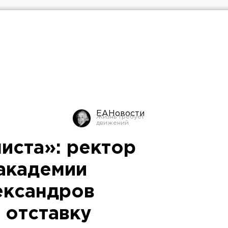
ЕАНовости
иста»: ректор
академии
ександров
 отставку