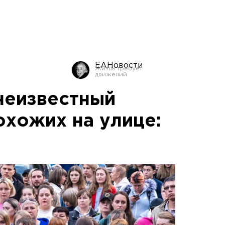
ЕАНовости
неизвестный
охожих на улице: