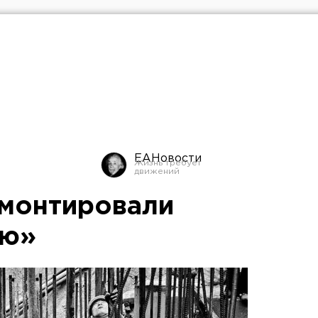
ЕАНовости
монтировали
ню»