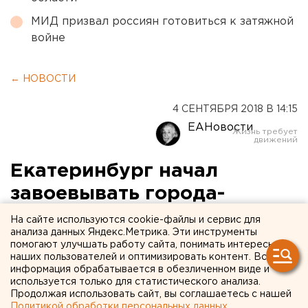
МИД призвал россиян готовиться к затяжной
войне
← НОВОСТИ
4 СЕНТЯБРЯ 2018 В 14:15
ЕАНовости
Екатеринбург начал
завоевывать города-
спутники с помощью «Е-
На сайте используются cookie-файлы и сервис для
анализа данных Яндекс.Метрика. Эти инструменты
Карты»
помогают улучшать работу сайта, понимать интересы
наших пользователей и оптимизировать контент. Вся
информация обрабатывается в обезличенном виде и
используется только для статистического анализа.
Продолжая использовать сайт, вы соглашаетесь с нашей
Политикой обработки персональных данных
.