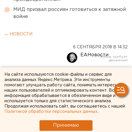
МИД призвал россиян готовиться к затяжной
войне
← НОВОСТИ
6 СЕНТЯБРЯ 2018 В 14:32
ЕАНовости
В Катав-Ивановске после
На сайте используются cookie-файлы и сервис для
анализа данных Яндекс.Метрика. Эти инструменты
землетрясения снят режим
помогают улучшать работу сайта, понимать интересы
наших пользователей и оптимизировать контент. Вся
ЧС
информация обрабатывается в обезличенном виде и
используется только для статистического анализа.
Продолжая использовать сайт, вы соглашаетесь с нашей
В Катав-Ивановске Челябинской области после
Политикой обработки персональных данных
.
землетрясения снят режим ЧС, сообщает телеграмм-
канал губернатора Бориса Дубровского.
Принимаю