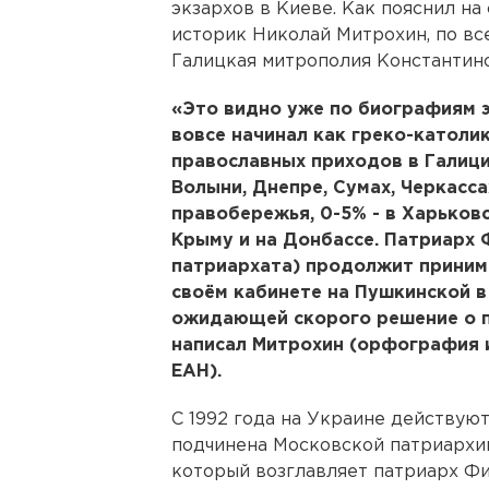
экзархов в Киеве. Как пояснил н
историк Николай Митрохин, по вс
Галицкая митрополия Константино
«Это видно уже по биографиям эк
вовсе начинал как греко-католи
православных приходов в Галиции,
Волыни, Днепре, Сумах, Черкасса
правобережья, 0-5% - в Харьковс
Крыму и на Донбассе. Патриарх 
патриархата) продолжит приним
своём кабинете на Пушкинской в
ожидающей скорого решение о п
написал Митрохин (орфография и
ЕАН).
С 1992 года на Украине действую
подчинена Московской патриархии
который возглавляет патриарх Фи