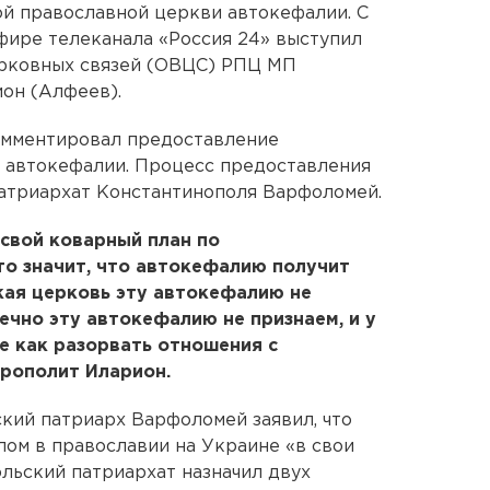
й православной церкви автокефалии. С
фире телеканала «Россия 24» выступил
рковных связей (ОВЦС) РПЦ МП
он (Алфеев).
омментировал предоставление
 автокефалии. Процесс предоставления
патриархат Константинополя Варфоломей.
свой коварный план по
о значит, что автокефалию получит
кая церковь эту автокефалию не
ечно эту автокефалию не признаем, и у
ме как разорвать отношения с
трополит Иларион.
ский патриарх Варфоломей заявил, что
ом в православии на Украине «в свои
ольский патриархат назначил двух