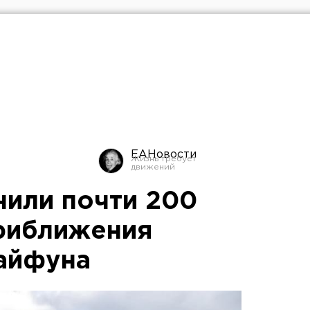
ЕАНовости
нили почти 200
приближения
айфуна