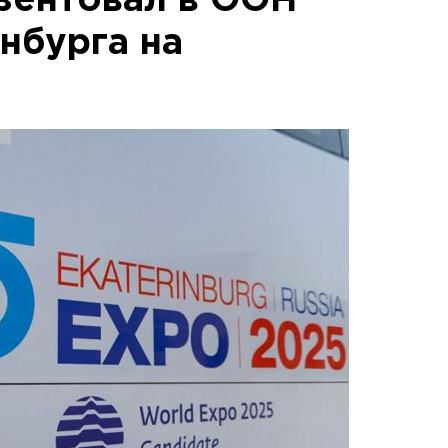
зентовал в ООН
нбурга на