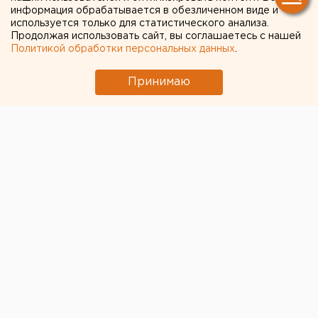
колледже был подрыв
информация обрабатывается в обезличенном виде и
взрывного устройства
используется только для статистического анализа.
Продолжая использовать сайт, вы соглашаетесь с нашей
Политикой обработки персональных данных
.
Принимаю
В керченском политехе произошел подрыв
взрывного устройства, сообщает РБК со ссылкой на