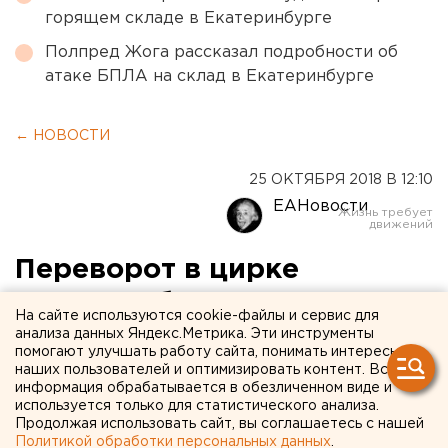
горящем складе в Екатеринбурге
Полпред Жога рассказал подробности об
атаке БПЛА на склад в Екатеринбурге
← НОВОСТИ
25 ОКТЯБРЯ 2018 В 12:10
ЕАНовости
Переворот в цирке
Екатеринбурга:
На сайте используются cookie-файлы и сервис для
Марчевский в больнице,
анализа данных Яндекс.Метрика. Эти инструменты
помогают улучшать работу сайта, понимать интересы
коллективу представили
наших пользователей и оптимизировать контент. Вся
информация обрабатывается в обезличенном виде и
нового начальника
используется только для статистического анализа.
Продолжая использовать сайт, вы соглашаетесь с нашей
Политикой обработки персональных данных
.