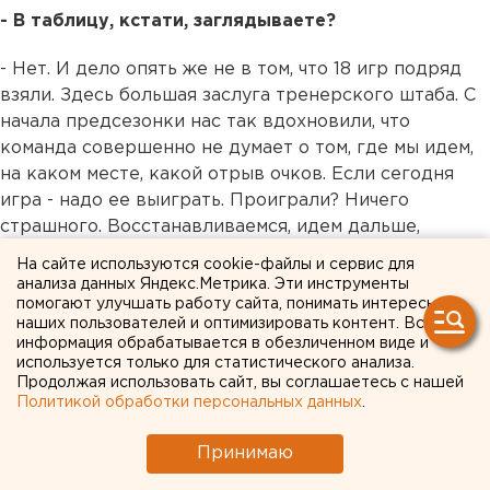
- В таблицу, кстати, заглядываете?
- Нет. И дело опять же не в том, что 18 игр подряд
взяли. Здесь большая заслуга тренерского штаба. С
начала предсезонки нас так вдохновили, что
команда совершенно не думает о том, где мы идем,
на каком месте, какой отрыв очков. Если сегодня
игра - надо ее выиграть. Проиграли? Ничего
страшного. Восстанавливаемся, идем дальше,
выходим на следующую игру. Идем шаг за шагом.
На сайте используются cookie-файлы и сервис для
анализа данных Яндекс.Метрика. Эти инструменты
- Особого настроя даже на принципиальных
помогают улучшать работу сайта, понимать интересы
наших пользователей и оптимизировать контент. Вся
соперников нет? Даже если это условная
информация обрабатывается в обезличенном виде и
«Магнитка»?
используется только для статистического анализа.
Продолжая использовать сайт, вы соглашаетесь с нашей
- На каждого соперника настраиваемся одинаково.
Политикой обработки персональных данных
.
И каждого соперника одинаково уважаем. Но у нас
Принимаю
есть своя установка. И мы ее выполняем.