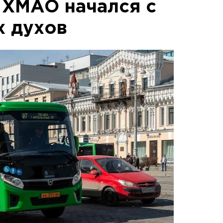
в ХМАО начался с
х духов