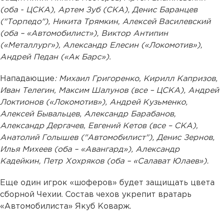
(оба - ЦСКА), Артем Зуб (СКА), Денис Баранцев
("Торпедо"), Никита Трямкин, Алексей Василевский
(оба – «Автомобилист»), Виктор Антипин
(«Металлург»), Александр Елесин («Локомотив»),
Андрей Педан («Ак Барс»).
Нападающие
: Михаил Григоренко, Кирилл Капризов,
Иван Телегин, Максим Шалунов (все – ЦСКА), Андрей
Локтионов («Локомотив»), Андрей Кузьменко,
Алексей Бывальцев, Александр Барабанов,
Александр Дергачев, Евгений Кетов (все – СКА),
Анатолий Голышев ("Автомобилист"), Денис Зернов,
Илья Михеев (оба – «Авангард»), Александр
Кадейкин, Петр Хохряков (оба – «Салават Юлаев»).
Еще один игрок «шоферов» будет защищать цвета
сборной Чехии. Состав чехов укрепит вратарь
«Автомобилиста» Якуб Коварж.