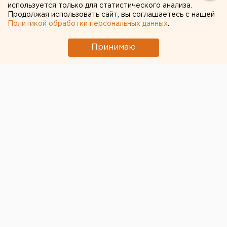
используется только для статистического анализа.
Продолжая использовать сайт, вы соглашаетесь с нашей
Политикой обработки персональных данных
.
Принимаю
Вице-премьер России Виталий Мутко предупредил
о резком росте тарифов на вывоз и утилизацию
твердых коммунальных отходов после начала
мусорной реформы.
«В некоторых регионах серьезный (рост, – прим.
ЕАН). Страшно называть», — приводит РБК слова