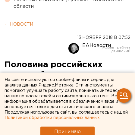
области
← НОВОСТИ
13 НОЯБРЯ 2018 В 07:52
ЕАНовости
Половина российских
учителей провалили тесты
На сайте используются cookie-файлы и сервис для
по математике и
анализа данных Яндекс.Метрика. Эти инструменты
помогают улучшать работу сайта, понимать интересы
нравственности
наших пользователей и оптимизировать контент. Вся
информация обрабатывается в обезличенном виде и
используется только для статистического анализа.
Федеральная служба по надзору в сфере
Продолжая использовать сайт, вы соглашаетесь с нашей
образования и науки (Рособрнадзор) провела
Политикой обработки персональных данных
.
тестирование российских педагогов по их
профильным предметам. Хуже всего дела обстоят с
Принимаю