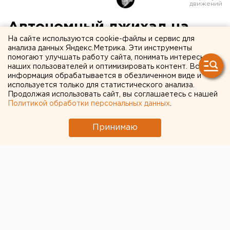
Автономный джихад на
На сайте используются cookie-файлы и сервис для
основе тактики одиноких
анализа данных Яндекс.Метрика. Эти инструменты
помогают улучшать работу сайта, понимать интересы
волков: в Екатеринбурге
наших пользователей и оптимизировать контент. Вся
обсудили современные
информация обрабатывается в обезличенном виде и
используется только для статистического анализа.
вызовы в борьбе с
Продолжая использовать сайт, вы соглашаетесь с нашей
Политикой обработки персональных данных
.
терроризмом
Принимаю