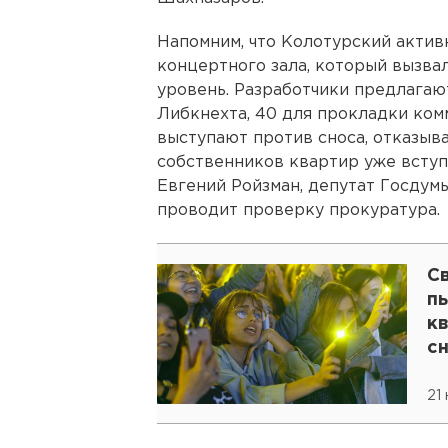
Напомним, что Колотурский актив
концертного зала, который вызва
уровень. Разработчики предлагаю
Либкнехта, 40 для прокладки ко
выступают против сноса, отказыва
собственников квартир уже вступ
Евгений Ройзман, депутат Госдум
проводит проверку прокуратура.
С
п
к
с
21