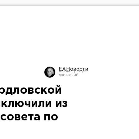
ЕАНовости
рдловской
ключили из
совета по