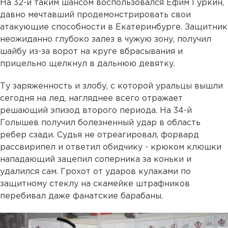
На 32-й таким шансом воспользовался Ефим Гуркин,
давно мечтавший продемонстрировать свои
атакующие способности в Екатеринбурге. Защитник
неожиданно глубоко залез в чужую зону, получил
шайбу из-за ворот на круге вбрасывания и
прицельно щелкнул в дальнюю девятку.
Ту заряженность и злобу, с которой уральцы вышли
сегодня на лед, нагляднее всего отражает
решающий эпизод второго периода. На 34-й
Голышев получил болезненный удар в область
ребер сзади. Судья не отреагировал, форвард
рассвирипел и ответил обидчику - крюком клюшки
нападающий зацепил соперника за коньки и
удалился сам. Грохот от ударов кулаками по
защитному стеклу на скамейке штрафников
перебивал даже фанатские барабаны.