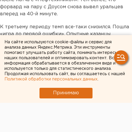
форвард на пару с Доусом снова вывел уральцев
вперед на 40-й минуте.
К третьему периоду темп все-таки снизился. Пошла
«игра до первой ошибки». Опытные казанцы
совладали с напряжением и снова восстановили
На сайте используются cookie-файлы и сервис для
анализа данных Яндекс.Метрика. Эти инструменты
равенство. На 50-й Марков слепо отдал на пятак,
помогают улучшать работу сайта, понимать интересы
где первым на шайбе оказался Секач. Еще через две
наших пользователей и оптимизировать контент. Вся
минуты победную шайбу в большинстве забросил
информация обрабатывается в обезличенном виде и
используется только для статистического анализа.
Клинкхаммер.
Продолжая использовать сайт, вы соглашаетесь с нашей
Политикой обработки персональных данных
.
Принимаю