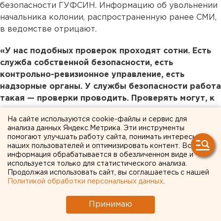
безопасности ГУФСИН. Информацию об увольнении
начальника колонии, распространенную ранее СМИ,
в ведомстве отрицают.
«У нас подобных проверок проходят сотни. Есть
служба собственной безопасности, есть
контрольно-ревизионное управление, есть
надзорные органы. У службы безопасности работа
такая — проверки проводить. Проверять могут, к
примеру, производство на территории колонии,
На сайте используются cookie-файлы и сервис для
командировочные документы сотрудников», -
анализа данных Яндекс.Метрика. Эти инструменты
пояснил ЕАН пресс-секретарь ГУФСИН
помогают улучшать работу сайта, понимать интересы
Свердловской области Александр Левченко.
наших пользователей и оптимизировать контент. Вся
информация обрабатывается в обезличенном виде и
используется только для статистического анализа.
Собеседник подчеркнул, что в данном случае ни
Продолжая использовать сайт, вы соглашаетесь с нашей
следователи, ни прокуратура к проверке не
Политикой обработки персональных данных
.
привлечены.
Принимаю
ИК-24 находится на севере Свердловской области в