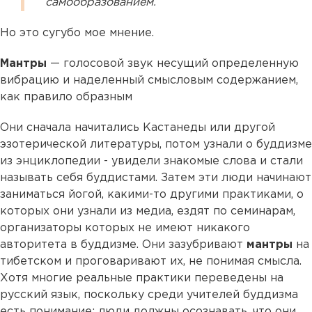
самообразованием.
Но это сугубо мое мнение.
Мантры
— голосовой звук несущий определенную
вибрацию и наделенный смысловым содержанием,
как правило образным
Они сначала начитались Кастанеды или другой
эзотерической литературы, потом узнали о буддизме
из энциклопедии - увидели знакомые слова и стали
называть себя буддистами. Затем эти люди начинают
заниматься йогой, какими-то другими практиками, о
которых они узнали из медиа, ездят по семинарам,
организаторы которых не имеют никакого
авторитета в буддизме. Они зазубривают
мантры
на
тибетском и проговаривают их, не понимая смысла.
Хотя многие реальные практики переведены на
русский язык, поскольку среди учителей буддизма
есть понимание: люди должны осознавать, что они