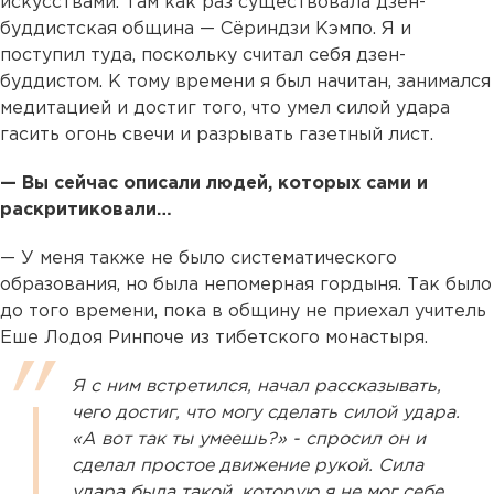
искусствами. Там как раз существовала дзен-
буддистская община — Сёриндзи Кэмпо. Я и
поступил туда, поскольку считал себя дзен-
буддистом. К тому времени я был начитан, занимался
медитацией и достиг того, что умел силой удара
гасить огонь свечи и разрывать газетный лист.
— Вы сейчас описали людей, которых сами и
раскритиковали…
— У меня также не было систематического
образования, но была непомерная гордыня. Так было
до того времени, пока в общину не приехал учитель
Еше Лодоя Ринпоче из тибетского монастыря.
Я с ним встретился, начал рассказывать,
чего достиг, что могу сделать силой удара.
«А вот так ты умеешь?» - спросил он и
сделал простое движение рукой. Сила
удара была такой, которую я не мог себе