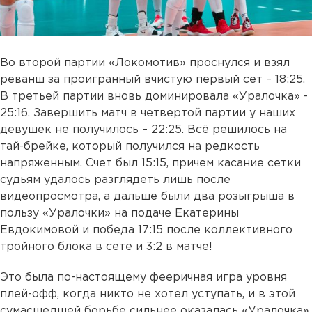
Во второй партии «Локомотив» проснулся и взял
реванш за проигранный вчистую первый сет – 18:25.
В третьей партии вновь доминировала «Уралочка» -
25:16. Завершить матч в четвертой партии у наших
девушек не получилось – 22:25. Всё решилось на
тай-брейке, который получился на редкость
напряженным. Счет был 15:15, причем касание сетки
судьям удалось разглядеть лишь после
видеопросмотра, а дальше были два розыгрыша в
пользу «Уралочки» на подаче Екатерины
Евдокимовой и победа 17:15 после коллективного
тройного блока в сете и 3:2 в матче!
Это была по-настоящему фееричная игра уровня
плей-офф, когда никто не хотел уступать, и в этой
сумасшедшей борьбе сильнее оказалась «Уралочка».