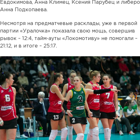
Евдокимова, Анна Климец, Ксения Парубец и либеро
Анна Подкопаева.
Несмотря на предматчевые расклады, уже в первой
партии «Уралочка» показала свою мощь, совершив
рывок – 12:4, тайм-ауты «Локомотиву» не помогали –
21:12, и в итоге – 25:17.