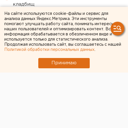
кладбищ
Численность человечества предложили
На сайте используются cookie-файлы и сервис для
анализа данных Яндекс.Метрика. Эти инструменты
постепенно сократить ради планеты
помогают улучшать работу сайта, понимать интересы
наших пользователей и оптимизировать контент. Вся
Приложение УБРиР возобновило работу
информация обрабатывается в обезличенном виде и
используется только для статистического анализа.
Продолжая использовать сайт, вы соглашаетесь с нашей
← НОВОСТИ
Политикой обработки персональных данных
.
9 ДЕКАБРЯ 2018 В 11:42
Принимаю
ЕАНовости
На Ямале участковый
застрелил рецидивиста,
который на него напал в
больнице