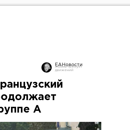
ЕАНовости
ранцузский
родолжает
руппе А