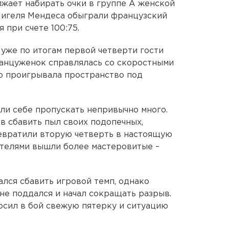
жает набирать очки в группе А женской
Мигеля Мендеса обыграли французский
 при счете 100:75.
 уже по итогам первой четверти гости
француженок справлялась со скоростными
ю проигрывала пространство под
яли себе пропускать непривычно много.
в сбавить пыл своих подопечных,
евратили вторую четверть в настоящую
ителями вышли более мастеровитые –
лся сбавить игровой темп, однако
не поддался и начал сокращать разрыв.
осил в бой свежую пятерку и ситуацию