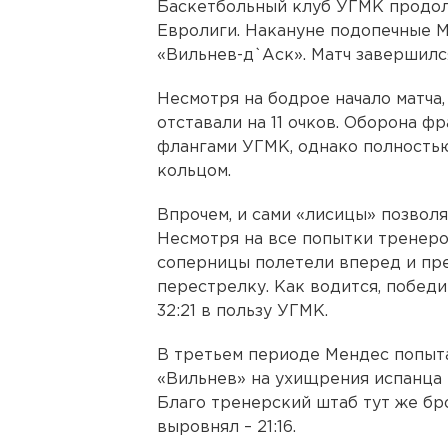
Баскетбольный клуб УГМК продол
Евролиги. Накануне подопечные 
«Вильнев-д`Аск». Матч завершился
Несмотря на бодрое начало матча,
отставали на 11 очков. Оборона 
флангами УГМК, однако полность
кольцом.
Впрочем, и сами «лисицы» позвол
Несмотря на все попытки тренеро
соперницы полетели вперед и пр
перестрелку. Как водится, побед
32:21 в пользу УГМК.
В третьем периоде Мендес попыта
«Вильнев» на ухищрения испанца 
Благо тренерский штаб тут же бр
выровнял – 21:16.