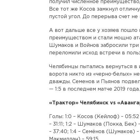
получил численное преимущество,
Все тот же Косов замкнул отличн
пустой угол. До перерыва счет не 
А вот дальше все у хозяев пошло
преимуществом и стали мощно ата
Шумаков и Войнов забросили три
переломили исход встречи в поль
Челябинцы пытались вернуться в 
ворота никто из «черно-белых» не
дважды. Семенов и Пьянов подве
— 1:5 в последнем матче 2019 года.
«Трактор» Челябинск vs «Авангард»
Голы: 1:0 – Косов (Кейлоф) – 05:52
– 31:11; 1:2 – Шумаков (Покка, Бек)
– 37:40; 1:4 – Семёнов (Шумаков) –
Макмиллан) – 59:15.