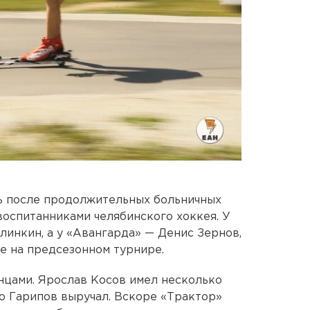
сь после продолжительных больничных
воспитанниками челябинского хоккея. У
линкин, а у «Авангарда» — Денис Зернов,
е на предсезонном турнире.
нцами. Ярослав Косов имел несколько
ко Гарипов выручал. Вскоре «Трактор»