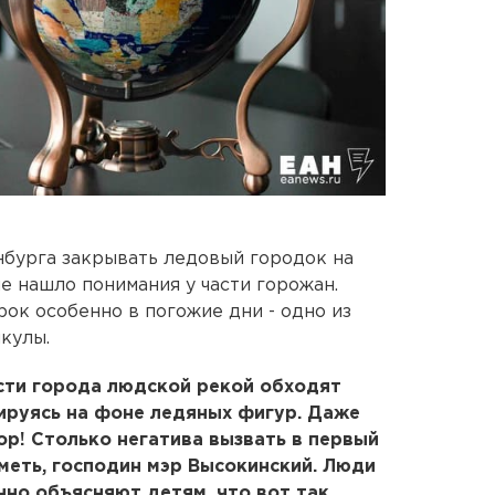
бурга закрывать ледовый городок на
е нашло понимания у части горожан.
орок особенно в погожие дни - одно из
кулы.
ти города людской рекой обходят
ируясь на фоне ледяных фигур. Даже
ор! Столько негатива вызвать в первый
уметь, господин мэр Высокинский. Люди
нно объясняют детям, что вот так