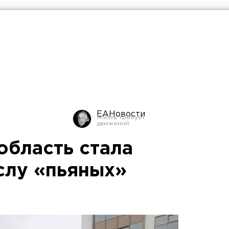
ЕАНовости
область стала
слу «пьяных»