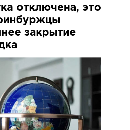
ка отключена, это
еринбуржцы
нее закрытие
дка