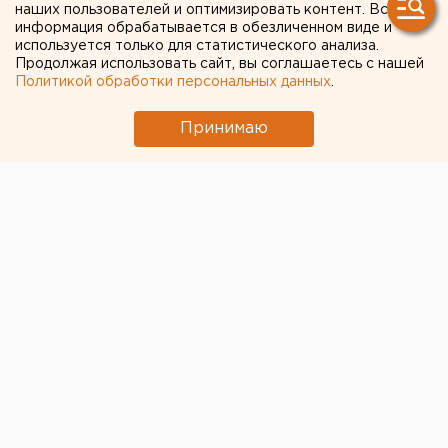
наших пользователей и оптимизировать контент. Вся
← НОВОСТИ
информация обрабатывается в обезличенном виде и
используется только для статистического анализа.
Продолжая использовать сайт, вы соглашаетесь с нашей
9 ЯНВАРЯ 2020 В 11:58
Политикой обработки персональных данных
.
ЕАНовости
Принимаю
В Челябинске из-за
ложного звонка о
минировании эвакуировали
150 человек
В Челябинске эвакуировали 150 человек из-за
анонимного сообщения о минировании
контактного центра «Теле-2» на улице
Витебской, сообщает полиция.