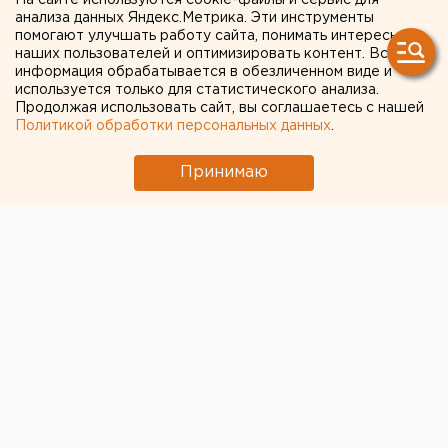
На сайте используются cookie-файлы и сервис для
анализа данных Яндекс.Метрика. Эти инструменты
помогают улучшать работу сайта, понимать интересы
наших пользователей и оптимизировать контент. Вся
информация обрабатывается в обезличенном виде и
используется только для статистического анализа.
Продолжая использовать сайт, вы соглашаетесь с нашей
Политикой обработки персональных данных
.
Принимаю
© Алексей Колчин для ЕАН
Хоккейный клуб «Автомобилист» продолжает игры
в рамках регулярного чемпионата Континентальной
хоккейной лиги. В Екатеринбурге подопечные