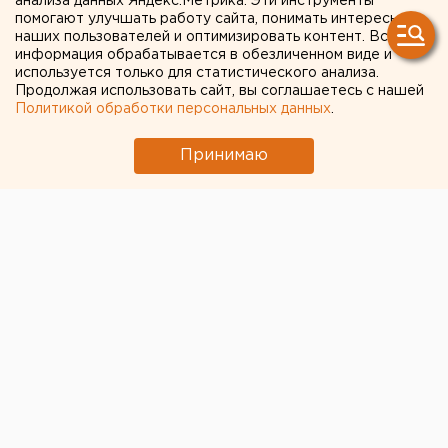
анализа данных Яндекс.Метрика. Эти инструменты
помогают улучшать работу сайта, понимать интересы
наших пользователей и оптимизировать контент. Вся
информация обрабатывается в обезличенном виде и
используется только для статистического анализа.
Продолжая использовать сайт, вы соглашаетесь с нашей
Политикой обработки персональных данных
.
Принимаю
Синоптики обещают Екатеринбургу снег.
Завтра, 20 января, в столице Урала будет облачно с
прояснениями, пройдет снег. Температура воздуха
ночью –4, –6 градусов, днем –2, –4.