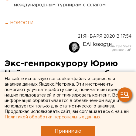
международным турнирам с флагом
← НОВОСТИ
21 ЯНВАРЯ 2020 В 17:54
ЕАНовости
Экс-генпрокурору Юрию
Чайке предложили работу
На сайте используются cookie-файлы и сервис для
на Северном Кавказе
анализа данных Яндекс.Метрика. Эти инструменты
помогают улучшать работу сайта, понимать интересы
наших пользователей и оптимизировать контент. Вся
информация обрабатывается в обезличенном виде и
используется только для статистического анализа.
Продолжая использовать сайт, вы соглашаетесь с нашей
Политикой обработки персональных данных
.
Принимаю