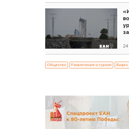
«И
во
ур
з
М
24
Общество
Развлечения и туризм
Видео