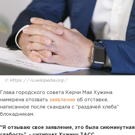
© Https: / / ru.wikipedia.org /
Глава городского совета Керчи Мая Хужина
намерена отозвать
заявление
об отставке,
написанное после скандала с “раздачей хлеба”
блокадникам.
"Я отзываю свое заявление, это была сиюминутная
слабость", - цитирует Хужину ТАСС.