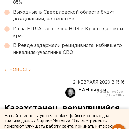
85%
Выходные в Свердловской области будут
дождливыми, но теплыми
Из-за БПЛА загорелся НПЗ в Краснодарском
крае
В Ревде задержали рецидивиста, избившего
инвалида-участника СВО
← НОВОСТИ
2 ФЕВРАЛЯ 2020 В 15:16
ЕАНовости
Казахстанец, вернувшийся
На сайте используются cookie-файлы и сервис для
в Алма-Ату с подозрением
анализа данных Яндекс.Метрика. Эти инструменты
на коронавирус, заявил об
помогают улучшать работу сайта, понимать интересы