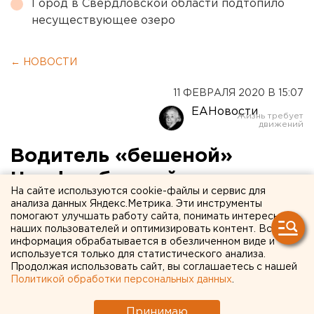
Город в Свердловской области подтопило
несуществующее озеро
← НОВОСТИ
11 ФЕВРАЛЯ 2020 В 15:07
ЕАНовости
Водитель «бешеной»
Honda, сбившей пешеходов
На сайте используются cookie-файлы и сервис для
на Фурманова в
анализа данных Яндекс.Метрика. Эти инструменты
помогают улучшать работу сайта, понимать интересы
Екатеринбурге, может
наших пользователей и оптимизировать контент. Вся
информация обрабатывается в обезличенном виде и
сесть на 11 лет
используется только для статистического анализа.
Продолжая использовать сайт, вы соглашаетесь с нашей
Политикой обработки персональных данных
.
Принимаю