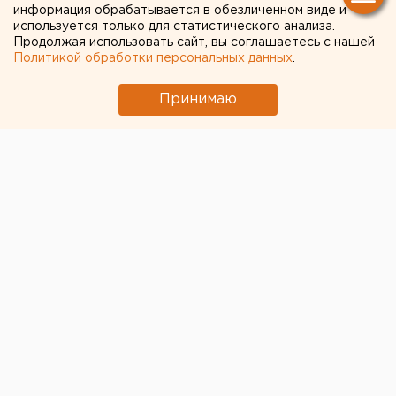
федеральный закон ради
информация обрабатывается в обезличенном виде и
используется только для статистического анализа.
отставки Высокинского
Продолжая использовать сайт, вы соглашаетесь с нашей
Политикой обработки персональных данных
.
Принимаю
© Алексей Колчин для ЕАН
Депутат екатеринбургской думы Дмитрий Сергин