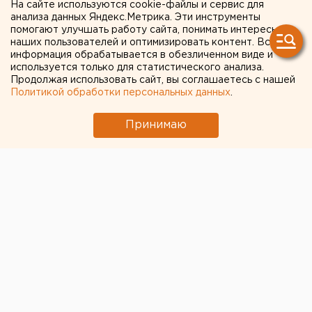
фильм о ВИЧ
На сайте используются cookie-файлы и сервис для
анализа данных Яндекс.Метрика. Эти инструменты
помогают улучшать работу сайта, понимать интересы
наших пользователей и оптимизировать контент. Вся
информация обрабатывается в обезличенном виде и
используется только для статистического анализа.
Продолжая использовать сайт, вы соглашаетесь с нашей
Политикой обработки персональных данных
.
Принимаю
Журналист и колумнист «Комсомольской правды»
Сергей Мардан высказался, что его коллега Юрий
Дудь должен получить государственную премию за