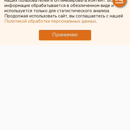
наших пользователей и оптимизировать контент. Вся
информация обрабатывается в обезличенном виде и
используется только для статистического анализа.
Продолжая использовать сайт, вы соглашаетесь с нашей
Политикой обработки персональных данных
.
Принимаю
© ХК «Трактор»
Домашняя серия «черно-белых» продолжилась
игрой с «Адмиралом». Челябинцы были полны
решимости реабилитироваться за поражение в
предыдущем матче от «Северстали». И это им