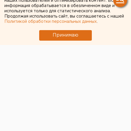
наших пользователей и оптимизировать контент. Вся
информация обрабатывается в обезличенном виде и
используется только для статистического анализа.
Продолжая использовать сайт, вы соглашаетесь с нашей
Политикой обработки персональных данных
.
Принимаю
© ЕАН
Для компенсации расходов на услуги ЖКХ жителям
Свердловской области в 2020 году направят 2,424
млрд рублей, сообщает департамент
информполитики губернатора региона.