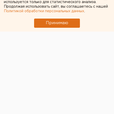
используется только для статистического анализа.
Продолжая использовать сайт, вы соглашаетесь с нашей
Политикой обработки персональных данных
.
Принимаю
Челябинские хоккеисты в заключительном матче
регулярного чемпионата 2019/20 выиграли дома у
магнитогорского «Металлурга» со счетом 2:1.
Главный тренер «черно-белых» Владимир Юрзинов
не стал ничего менять в составе после выездной
игры с «Динамо». В свою очередь Илья Воробьев в